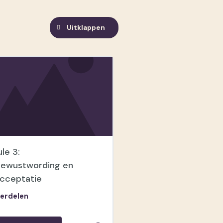
Uitklappen
le 3:
bewustwording en
acceptatie
erdelen