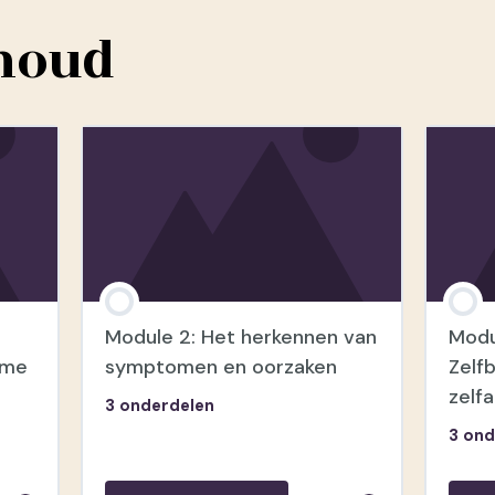
houd
Module 2: Het herkennen van
Modu
sme
symptomen en oorzaken
Zelf
zelf
3 onderdelen
3 ond