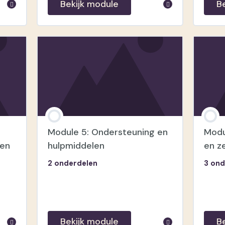
Bekijk module
B
module inhoud
m
Les 2.1: Symptomen van
Les 3
faalangst
zelfb
e?
Les 2.2: Symptomen van
Les 3
n
Module 5: Ondersteuning en
Modu
perfectionisme
 en
hulpmiddelen
en ze
Les 3
2 onderdelen
3 ond
Les 2.3: Oorzaken van faalangst
stell
en perfectionisme
Bekijk module
B