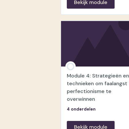
Bekijk module
module inhoud
Les 1.1: Wat is faalangst?
Les 1.2: Wat is perfectionism
Module 4: Strategieën e
Les 1.3: Wat is het verband
technieken om faalangst
tussen faalangst en
perfectionisme te
perfectionisme?
overwinnen
4 onderdelen
Bekijk module