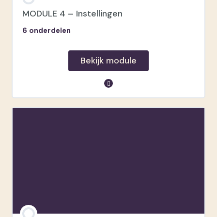
Tips
MODULE 4 – Instellingen
6 onderdelen
Bekijk module
module inhoud
Basisinstellingen
Beeldstabilisatie & AF/MF
Scherpstellen
Manueel fotograferen