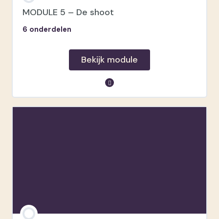
Externe flits
MODULE 5 – De shoot
6 onderdelen
Voorbeelden
Bekijk module
module inhoud
Voorbereiding
Koppel brochure
Aankomst
Van opwarmen naar het echte werk