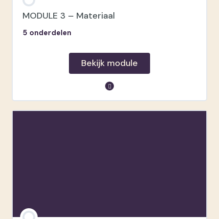
Mijn werkwijze
MODULE 3 – Materiaal
5 onderdelen
Grenzen stellen
Veelgestelde vragen
Bekijk module
module inhoud
Body & objectieven
Accessoires
Studio
Inkleding