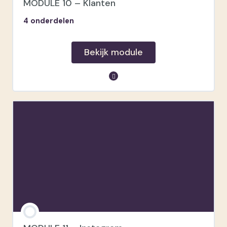
MODULE 10 – Klanten
4 onderdelen
Bekijk module
module inhoud
Superfans
Klantenreis
Jouw klantenreis
Admin tips