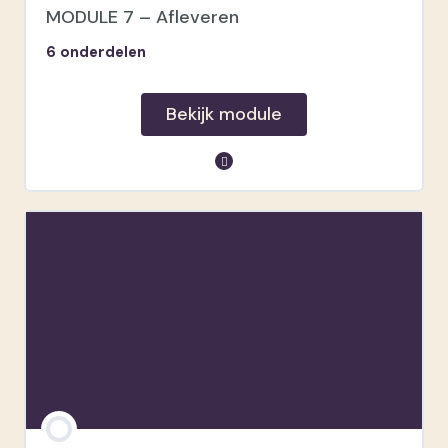
MODULE 7 – Afleveren
6 onderdelen
Bekijk module
module inhoud
Mail
Mijn werkwijze
Online galerij
Back-up