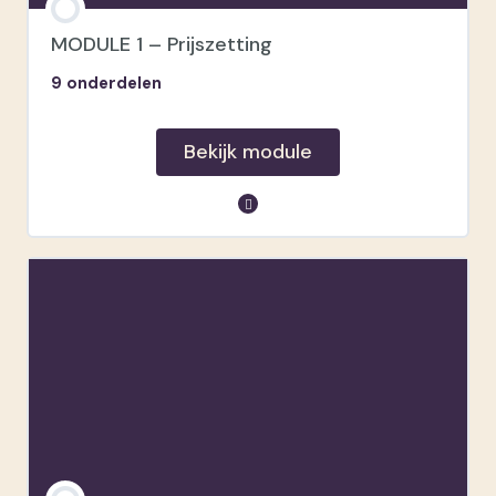
Live Q&A
MODULE 1 – Prijszetting
9 onderdelen
Bekijk module
module inhoud
Mindset
Pakketten
Kosten
Tijdinvestering