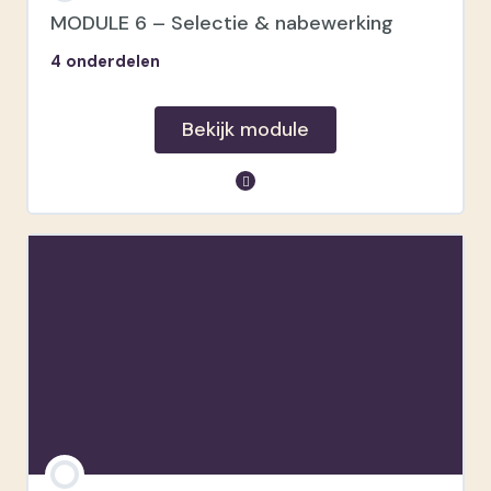
Tips
MODULE 6 – Selectie & nabewerking
4 onderdelen
Shoot video
Bekijk module
module inhoud
Time tracking
Mijn werkwijze
Nabewerking
Een blik achter de schermen