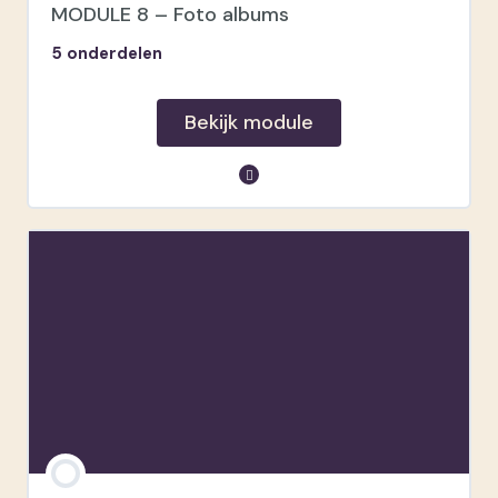
Bestanden verwijderen
MODULE 8 – Foto albums
5 onderdelen
Tip
Bekijk module
module inhoud
Luxe leveranciers
Standaard leveranciers
Album designer
Upsell