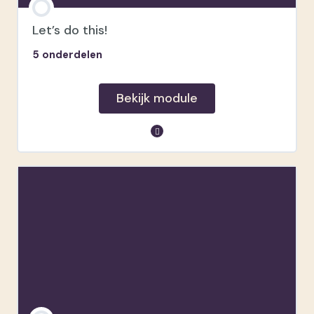
Let’s do this!
5 onderdelen
Bekijk module
module inhoud
Welkom!
Jouw extra vragen
Werkboek
Onze facebookgroep