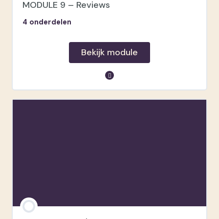
Brochure
MODULE 9 – Reviews
4 onderdelen
Bekijk module
module inhoud
Why?
Afleveren
Google business
Jouw uithangbord