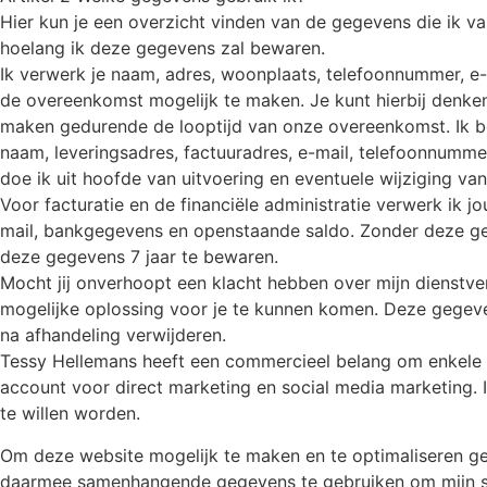
Hier kun je een overzicht vinden van de gegevens die ik v
hoelang ik deze gegevens zal bewaren.
Ik verwerk je naam, adres, woonplaats, telefoonnummer, e-
de overeenkomst mogelijk te maken. Je kunt hierbij denke
maken gedurende de looptijd van onze overeenkomst. Ik be
naam, leveringsadres, factuuradres, e-mail, telefoonnumm
doe ik uit hoofde van uitvoering en eventuele wijziging v
Voor facturatie en de financiële administratie verwerk ik
mail, bankgegevens en openstaande saldo. Zonder deze gege
deze gegevens 7 jaar te bewaren.
Mocht jij onverhoopt een klacht hebben over mijn dienstve
mogelijke oplossing voor je te kunnen komen. Deze gegeven
na afhandeling verwijderen.
Tessy Hellemans heeft een commercieel belang om enkele 
account voor direct marketing en social media marketing. I
te willen worden.
Om deze website mogelijk te maken en te optimaliseren geb
daarmee samenhangende gegevens te gebruiken om mijn serv