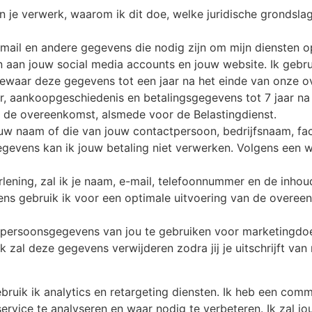
an je verwerk, waarom ik dit doe, welke juridische gronds
mail en andere gegevens die nodig zijn om mijn diensten o
n aan jouw social media accounts en jouw website. Ik gebr
waar deze gegevens tot een jaar na het einde van onze ov
er, aankoopgeschiedenis en betalingsgegevens tot 7 jaar n
an de overeenkomst, alsmede voor de Belastingdienst.
 jouw naam of die van jouw contactpersoon, bedrijfsnaam, 
vens kan ik jouw betaling niet verwerken. Volgens een wett
rlening, zal ik je naam, e-mail, telefoonnummer en de inh
s gebruik ik voor een optimale uitvoering van de overeenk
persoonsgegevens van jou te gebruiken voor marketingdoel
k zal deze gegevens verwijderen zodra jij je uitschrijft va
ruik ik analytics en retargeting diensten. Ik heb een com
ice te analyseren en waar nodig te verbeteren. Ik zal jo