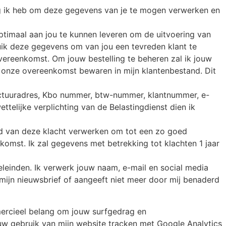
lag ik heb om deze gegevens van je te mogen verwerken en
ptimaal aan jou te kunnen leveren om de uitvoering van
uik deze gegevens om van jou een tevreden klant te
ereenkomst. Om jouw bestelling te beheren zal ik jouw
a onze overeenkomst bewaren in mijn klantenbestand. Dit
factuuradres, Kbo nummer, btw-nummer, klantnummer, e-
elijke verplichting van de Belastingdienst dien ik
oud van deze klacht verwerken om tot een zo goed
omst. Ik zal gegevens met betrekking tot klachten 1 jaar
einden. Ik verwerk jouw naam, e-mail en social media
n mijn nieuwsbrief of aangeeft niet meer door mij benaderd
mercieel belang om jouw surfgedrag en
uw gebruik van mijn website tracken met Google Analytics