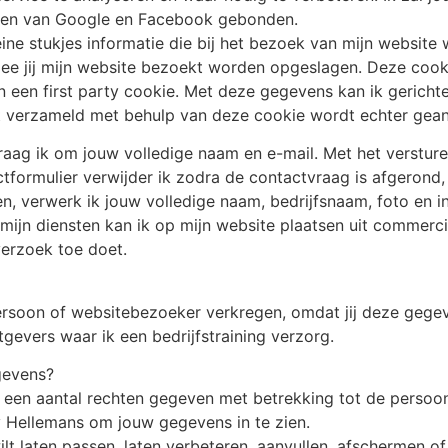
jnen van Google en Facebook gebonden.
eine stukjes informatie die bij het bezoek van mijn websi
mee jij mijn website bezoekt worden opgeslagen. Deze cook
een first party cookie. Met deze gegevens kan ik gerichter
dt verzameld met behulp van deze cookie wordt echter gea
vraag ik om jouw volledige naam en e-mail. Met het verstu
formulier verwijder ik zodra de contactvraag is afgerond, 
n, verwerk ik jouw volledige naam, bedrijfsnaam, foto en i
ijn diensten kan ik op mijn website plaatsen uit commerci
 verzoek toe doet.
rsoon of websitebezoeker verkregen, omdat jij deze gegeve
evers waar ik een bedrijfstraining verzorg.
gevens?
en aantal rechten gegeven met betrekking tot de persoons
sy Hellemans om jouw gegevens in te zien.
ilt laten passen, laten verbeteren, aanvullen, afschermen of