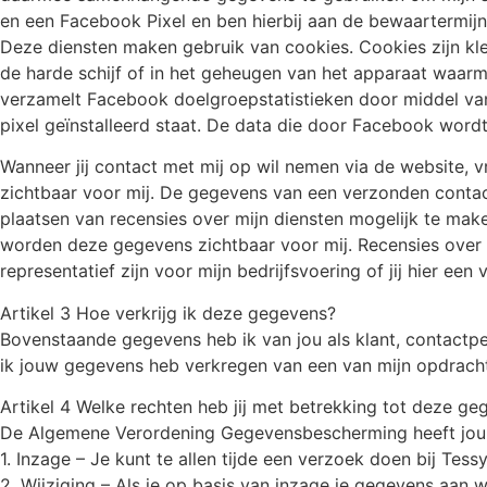
en een Facebook Pixel en ben hierbij aan de bewaartermi
Deze diensten maken gebruik van cookies. Cookies zijn kl
de harde schijf of in het geheugen van het apparaat waar
verzamelt Facebook doelgroepstatistieken door middel van 
pixel geïnstalleerd staat. De data die door Facebook wor
Wanneer jij contact met mij op wil nemen via de website, 
zichtbaar voor mij. De gegevens van een verzonden contact
plaatsen van recensies over mijn diensten mogelijk te make
worden deze gegevens zichtbaar voor mij. Recensies over m
representatief zijn voor mijn bedrijfsvoering of jij hier een
Artikel 3 Hoe verkrijg ik deze gegevens?
Bovenstaande gegevens heb ik van jou als klant, contactpe
ik jouw gegevens heb verkregen van een van mijn opdrachtg
Artikel 4 Welke rechten heb jij met betrekking tot deze ge
De Algemene Verordening Gegevensbescherming heeft jou e
1. Inzage – Je kunt te allen tijde een verzoek doen bij Tes
2. Wijziging – Als je op basis van inzage je gegevens aan w